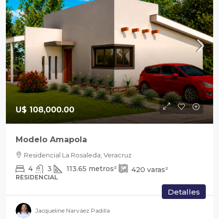
U$ 108,000.00
Modelo Amapola
Residencial La Rosaleda, Veracruz
4
3
113.65
metros²
420
varas²
RESIDENCIAL
Detalles
Jacqueline Narváez Padilla