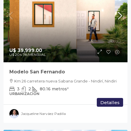
U$ 39,999.00
U$ 204.78
/MENSUAL
Modelo San Fernando
Km 26 carretera nueva Sabana Grande - Nindirí, Nindiri
3
2
80.16
metros²
URBANIZACIÓN
Detalles
Jacqueline Narváez Padilla