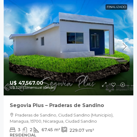
FINALIZADO
U$ 47,567.00
U$ 329.17
/mensual (desde)
Segovia Plus – Praderas de Sandino
Praderas de Sandino, Ciudad Sandino (Municipio),
Managua, 15700, Nicaragua, Ciudad Sandino
3
2
67.45
m²
229.07
vrs²
RESIDENCIAL