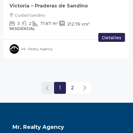
Victoria – Praderas de Sandino
Ciudad Sandino
3
2
71.67
m²
212.76
vrs²
RESIDENCIAL
Detalles
Mr. Realty Agency
1
2
Mr. Realty Agency