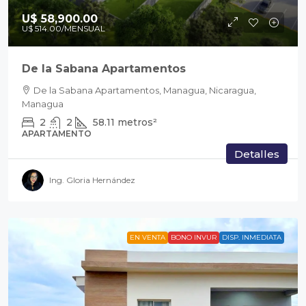
U$ 58,900.00
U$ 514.00
/MENSUAL
De la Sabana Apartamentos
De la Sabana Apartamentos, Managua, Nicaragua,
Managua
2
2
58.11
metros²
APARTAMENTO
Detalles
Ing. Gloria Hernández
EN VENTA
BONO INVUR
DISP. INMEDIATA