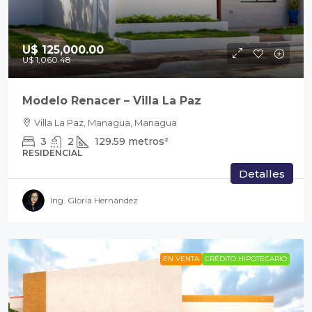
U$ 125,000.00
U$ 1,060.48
Modelo Renacer – Villa La Paz
Villa La Paz, Managua, Managua
3
2
129.59
metros²
RESIDENCIAL
Detalles
Ing. Gloria Hernández
EN VENTA
CRÉDITO HIPOTECARIO