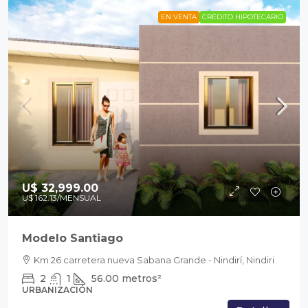
EN VENTA
CRÉDITO HIPOTECARIO
U$ 32,999.00
U$ 162.13
/MENSUAL
Modelo Santiago
Km 26 carretera nueva Sabana Grande - Nindirí, Nindiri
2
1
56.00
metros²
URBANIZACIÓN