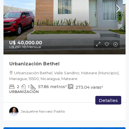
U$ 40,000.00
U$ 250.98
/Mensual
Urbanización Bethel
Urbanización Bethel, Valle Sandino, Mateare (Municipio),
Managua, 15500, Nicaragua, Mateare
2
1
57.86
metros²
273.04
varas²
URBANIZACIÓN
Detalles
Jacqueline Narváez Padilla