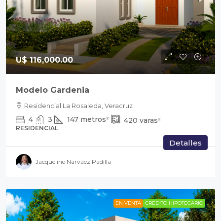
U$ 116,000.00
Modelo Gardenia
Residencial La Rosaleda, Veracruz
4
3
147
metros²
420
varas²
RESIDENCIAL
Detalles
Jacqueline Narváez Padilla
EN VENTA
CRÉDITO HIPOTECARIO