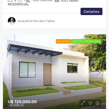
2
1
100
metros²
420
varas²
RESIDENCIAL
Detalles
Jacqueline Narváez Padilla
EN VENTA
CRÉDITO HIPOTECARIO
U$ 120,000.00
U$ 1,018.09