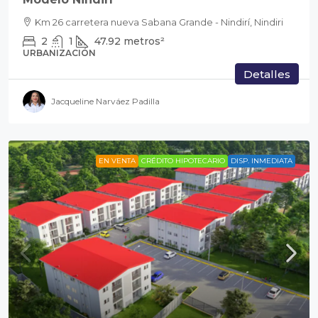
Km 26 carretera nueva Sabana Grande - Nindirí, Nindiri
2
1
47.92
metros²
URBANIZACIÓN
Detalles
Jacqueline Narváez Padilla
EN VENTA
CRÉDITO HIPOTECARIO
DISP. INMEDIATA