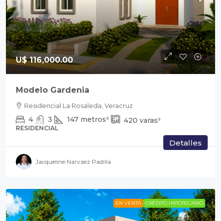
U$ 116,000.00
Modelo Gardenia
Residencial La Rosaleda, Veracruz
4
3
147
metros²
420
varas²
RESIDENCIAL
Detalles
Jacqueline Narváez Padilla
EN VENTA
CRÉDITO HIPOTECARIO