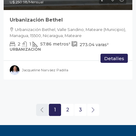
U$ 250.98
/Mensual
Urbanización Bethel
Urbanización Bethel, Valle Sandino, Mateare (Municipio),
Managua, 15500, Nicaragua, Mateare
2
1
57.86
metros²
273.04
varas²
URBANIZACIÓN
Detalles
Jacqueline Narváez Padilla
1
2
3