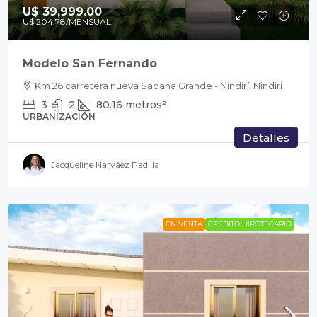
U$ 39,999.00
U$ 204.78
/MENSUAL
Modelo San Fernando
Km 26 carretera nueva Sabana Grande - Nindirí, Nindiri
3
2
80.16
metros²
URBANIZACIÓN
Detalles
Jacqueline Narváez Padilla
EN VENTA
CRÉDITO HIPOTECARIO