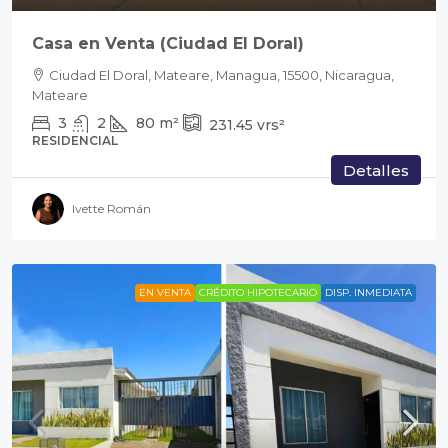
Casa en Venta (Ciudad El Doral)
Ciudad El Doral, Mateare, Managua, 15500, Nicaragua,
Mateare
3
2
80
m²
231.45
vrs²
RESIDENCIAL
Detalles
Ivette Román
EN VENTA
CRÉDITO HIPOTECARIO
DISP. INMEDIATA