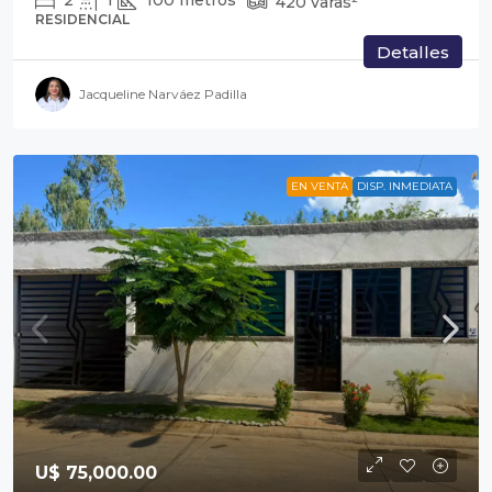
2
1
100
metros²
420
varas²
RESIDENCIAL
Detalles
Jacqueline Narváez Padilla
EN VENTA
DISP. INMEDIATA
U$ 75,000.00