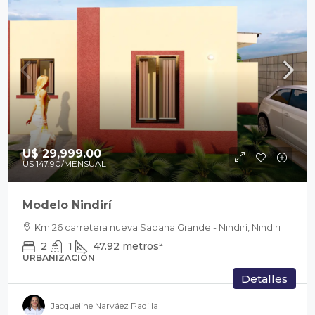
U$ 29,999.00
U$ 147.90
/MENSUAL
Modelo Nindirí
Km 26 carretera nueva Sabana Grande - Nindirí, Nindiri
2
1
47.92
metros²
URBANIZACIÓN
Detalles
Jacqueline Narváez Padilla