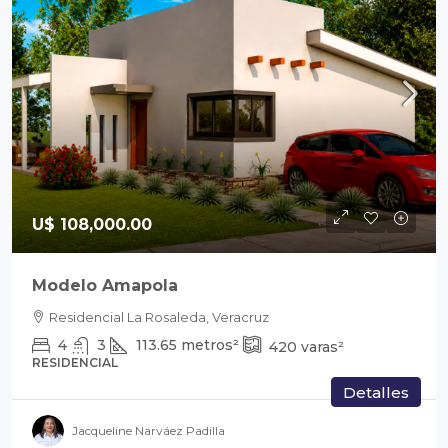
U$ 108,000.00
Modelo Amapola
Residencial La Rosaleda, Veracruz
4
3
113.65
metros²
420
varas²
RESIDENCIAL
Detalles
Jacqueline Narváez Padilla