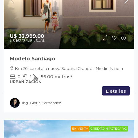
U$ 32,999.00
U$ 162.13
/MENSUAL
Modelo Santiago
Km 26 carretera nueva Sabana Grande - Nindirí, Nindiri
2
1
56.00
metros²
URBANIZACIÓN
Detalles
Ing. Gloria Hernández
EN VENTA
CRÉDITO HIPOTECARIO