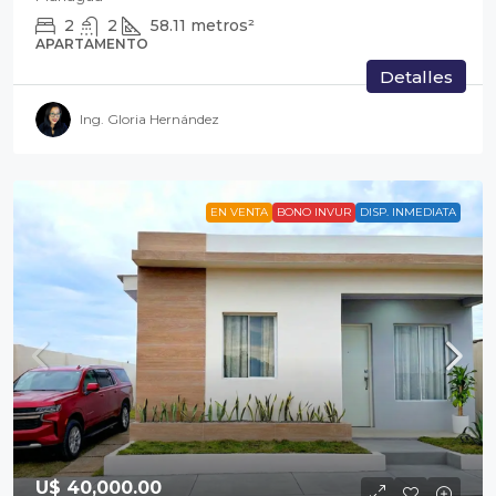
2
2
58.11
metros²
APARTAMENTO
Detalles
Ing. Gloria Hernández
EN VENTA
BONO INVUR
DISP. INMEDIATA
U$ 40,000.00