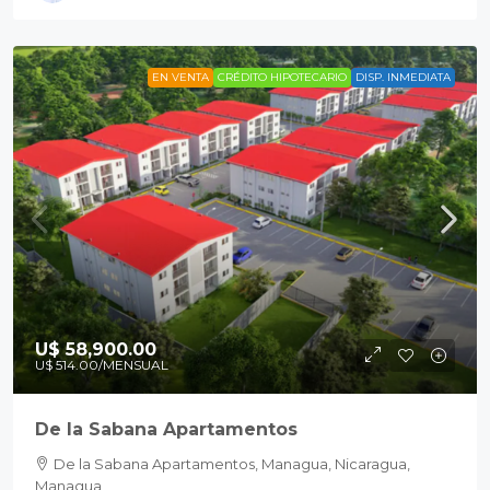
EN VENTA
CRÉDITO HIPOTECARIO
DISP. INMEDIATA
U$ 58,900.00
U$ 514.00
/MENSUAL
De la Sabana Apartamentos
De la Sabana Apartamentos, Managua, Nicaragua,
Managua