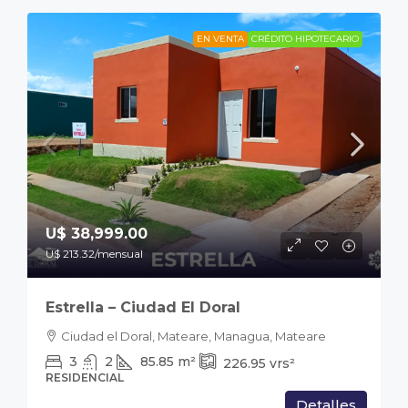
EN VENTA
CRÉDITO HIPOTECARIO
U$ 38,999.00
U$ 213.32
/mensual
Estrella – Ciudad El Doral
Ciudad el Doral, Mateare, Managua, Mateare
3
2
85.85
m²
226.95
vrs²
RESIDENCIAL
Detalles