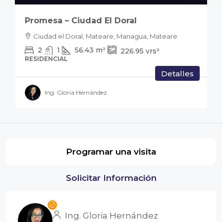
Promesa – Ciudad El Doral
Ciudad el Doral, Mateare, Managua, Mateare
2
1
56.43
m²
226.95
vrs²
RESIDENCIAL
Detalles
Ing. Gloria Hernández
Programar una visita
Solicitar Información
Ing. Gloria Hernández