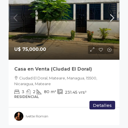
U$ 75,000.00
Casa en Venta (Ciudad El Doral)
Ciudad El Doral, Mateare, Managua, 15500,
Nicaragua, Mateare
3
2
80
m²
231.45
vrs²
RESIDENCIAL
Detalles
Ivette Román