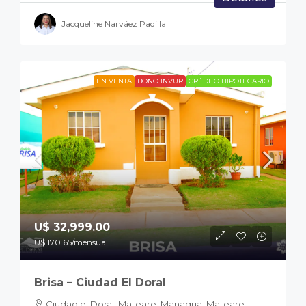
Jacqueline Narváez Padilla
EN VENTA
BONO INVUR
CRÉDITO HIPOTECARIO
U$ 32,999.00
U$ 170.65
/mensual
Brisa – Ciudad El Doral
Ciudad el Doral, Mateare, Managua, Mateare