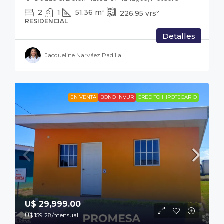
2
1
51.36
m²
226.95
vrs²
RESIDENCIAL
Detalles
Jacqueline Narváez Padilla
EN VENTA
BONO INVUR
CRÉDITO HIPOTECARIO
U$ 29,999.00
U$ 159.28
/mensual